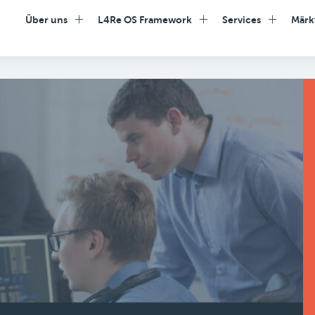
Über uns
L4Re OS Framework
Services
Märk