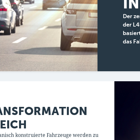
I
Der ze
der L4
basier
das Fa
RANSFORMATION
EICH
anisch konstruierte Fahrzeuge werden zu