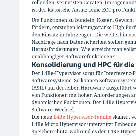
rollenden, vernetzten Geräten. Im sogenann
ist der klassische Ansatz „eine ECU pro Funkt
Um Funktionen zu bündeln, Kosten, Gewicht 
fördern, entstehen leistungsstarke High-Pe
den Einsatz in Fahrzeugen. Die weiterhin no
Nachfrage nach Datensicherheit stellen gemi
Herausforderungen: Wie erreicht man vollstä
unabhängiger Softwarefunktionen?
Konsolidierung und HPC für die
Der L4Re-Hypervisor sorgt für Interferenz-Fr
Softwaresysteme. So können Softwaresysteme
(ASIL) auf derselben Hardware ausgeführt w
von Funktionen mit hohen Anforderungen an 
dynamischen Funktionen. Der L4Re Hypervis
Software-Wechsel.
Die neue
L4Re Hypervisor-Familie
skaliert 
L4Re Micro Hypervisor unterstützt Embedd
Speicherschutz, während es der L4Re Hyper