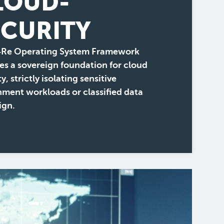
LOUD-
ECURITY
4Re Operating System Framework
es a sovereign foundation for cloud
y, strictly isolating sensitive
ment workloads or classified data
ign.