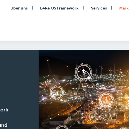
Über uns
L4Re OS Framework
Services
Märk
work
und