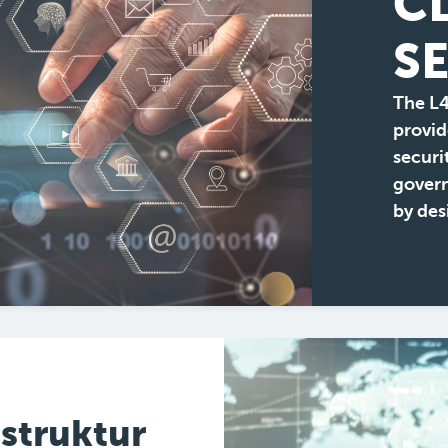
C
S
The L
provid
securit
govern
by des
astruktur