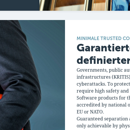
MINIMALE TRUSTED CO
Garantiert
definierte
Governments, public aut
infrastructures (KRITIS)
cyberattacks. To protect
require high safety and 
Software products for t
accredited by national o
EU or NATO.
Guaranteed separation a
only achievable by phys