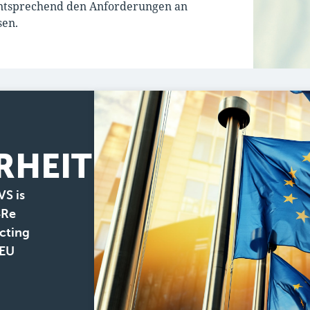
entsprechend den Anforderungen an
sen.
RHEIT
VS is
4Re
ecting
/EU