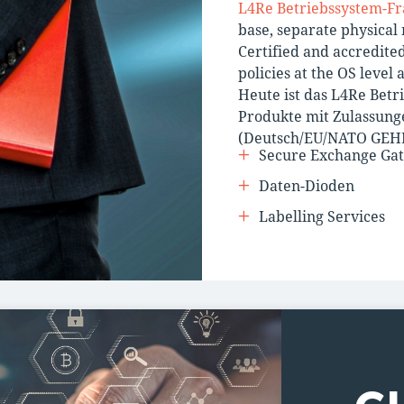
L4Re Betriebssystem-
base, separate physical
Certified and accredite
policies at the OS level
Heute ist das L4Re Betr
Produkte mit Zulassung
(Deutsch/EU/NATO GEHEI
Secure Exchange Ga
Daten-Dioden
Labelling Services