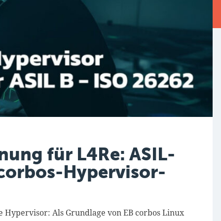
nung für L4Re: ASIL-
-corbos-Hypervisor-
 Hypervisor: Als Grundlage von EB corbos Linux