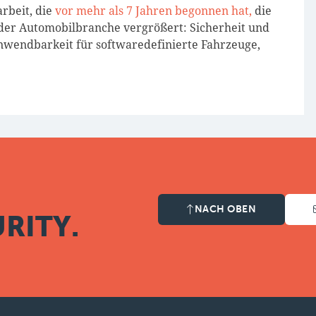
rbeit, die
vor mehr als 7 Jahren begonnen hat,
die
 der Automobilbranche vergrößert: Sicherheit und
 Anwendbarkeit für softwaredefinierte Fahrzeuge,
NACH OBEN
RITY.