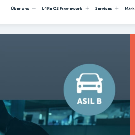
Über uns
L4Re OS Framework
Services
Märk