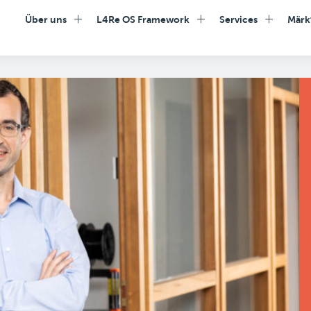
Über uns
L4Re OS Framework
Services
Märk