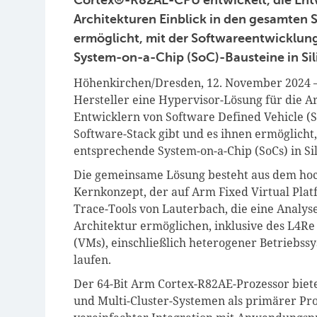
Architekturen Einblick in den gesamten
ermöglicht, mit der Softwareentwicklun
System-on-a-Chip (SoC)-Bausteine in Sil
Höhenkirchen/Dresden, 12. November 2024 –
Hersteller eine Hypervisor-Lösung für die
Entwicklern von Software Defined Vehicle (
Software-Stack gibt und es ihnen ermöglicht
entsprechende System-on-a-Chip (SoCs) in Si
Die gemeinsame Lösung besteht aus dem h
Kernkonzept, der auf Arm Fixed Virtual Pla
Trace-Tools von Lauterbach, die eine Analys
Architektur ermöglichen, inklusive des L4Re
(VMs), einschließlich heterogener Betriebs
laufen.
Der 64-Bit Arm Cortex-R82AE-Prozessor biete
und Multi-Cluster-Systemen als primärer Proz