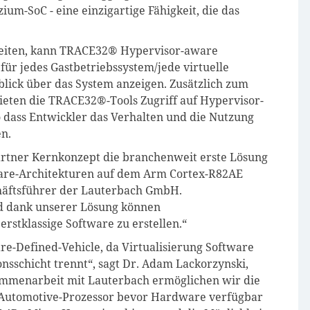
ium-SoC - eine einzigartige Fähigkeit, die das
beiten, kann TRACE32® Hypervisor-aware
ür jedes Gastbetriebssystem/jede virtuelle
ick über das System anzeigen. Zusätzlich zum
eten die TRACE32®-Tools Zugriff auf Hypervisor-
 dass Entwickler das Verhalten und die Nutzung
n.
rtner Kernkonzept die branchenweit erste Lösung
tware-Architekturen auf dem Arm Cortex-R82AE
chäftsführer der Lauterbach GmbH.
und dank unserer Lösung können
rstklassige Software zu erstellen.“
are-Defined-Vehicle, da Virtualisierung Software
nsschicht trennt“, sagt Dr. Adam Lackorzynski,
mmenarbeit mit Lauterbach ermöglichen wir die
 Automotive-Prozessor bevor Hardware verfügbar