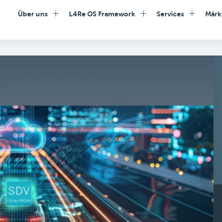
Über uns
L4Re OS Framework
Services
Märk