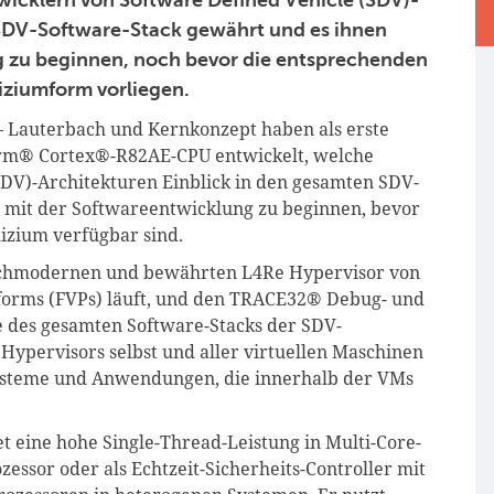
 SDV-Software-Stack gewährt und es ihnen
g zu beginnen, noch bevor die entsprechenden
iziumform vorliegen.
 Lauterbach und Kernkonzept haben als erste
 Arm® Cortex®-R82AE-CPU entwickelt, welche
SDV)-Architekturen Einblick in den gesamten SDV-
, mit der Softwareentwicklung zu beginnen, bevor
lizium verfügbar sind.
ochmodernen und bewährten L4Re Hypervisor von
tforms (FVPs) läuft, und den TRACE32® Debug- und
e des gesamten Software-Stacks der SDV-
 Hypervisors selbst und aller virtuellen Maschinen
systeme und Anwendungen, die innerhalb der VMs
t eine hohe Single-Thread-Leistung in Multi-Core-
essor oder als Echtzeit-Sicherheits-Controller mit