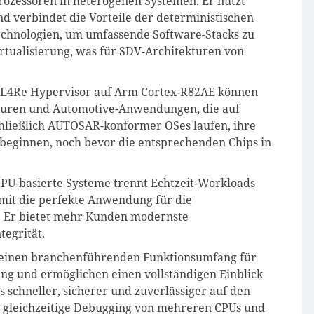
ozessoren in heterogenen Systemen. Er nutzt
 verbindet die Vorteile der deterministischen
technologien, um umfassende Software-Stacks zu
rtualisierung, was für SDV-Architekturen von
 L4Re Hypervisor auf Arm Cortex-R82AE können
kturen und Automotive-Anwendungen, die auf
hließlich AUTOSAR-konformer OSes laufen, ihre
beginnen, noch bevor die entsprechenden Chips in
PU-basierte Systeme trennt Echtzeit-Workloads
damit die perfekte Anwendung für die
T. Er bietet mehr Kunden modernste
tegrität.
 einen branchenführenden Funktionsumfang für
ng und ermöglichen einen vollständigen Einblick
schneller, sicherer und zuverlässiger auf den
 gleichzeitige Debugging von mehreren CPUs und