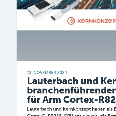
12. NOVEMBER 2024
Lauterbach und Ke
branchenführender
für Arm Cortex-R8
Lauterbach und Kernkonzept haben als E
Cortex®-R82AE-CPU entwickelt, die Entw