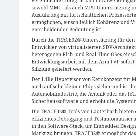
vereinfachter Integration mit Anwendungspr
sowohl MMU- als auch MPU-Unterstützung und
Ausführung mit fortschrittlichen Prozessor
ermöglichen, einschließlich Kohärenz und Vi
entscheidender Bedeutung ist.
Durch die TRACE32®-Unterstützung für den
Entwickler von virtualisierten SDV-Archite
heterogenen Rich- und Real-Time OSes einsc
Entwicklungsarbeit mit dem Arm FVP sofort 
Silizium geliefert werden.
Der L4Re Hypervisor von Kernkonzept für M
auch auf sehr kleinen Chips sicher und ist 
Automobilindustrie, die Avionik oder das Io
Sicherheitssoftware und erhöht die Systemin
Die TRACE32®-Tools von Lauterbach bieten
effizientes Debugging und Testautomatisieru
in den Software-Stack, um Embedded Designs 
Markt zu bringen. TRACE32® ermöglicht das