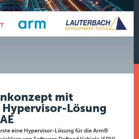
rnkonzept mit
 Hypervisor-Lösung
2AE
rste eine Hypervisor-Lösung für die Arm®
icklern von Software Defined Vehicle (SDV)-